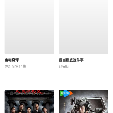
幽宅奇谭
我当卧底这件事
更新至第14集
已完结