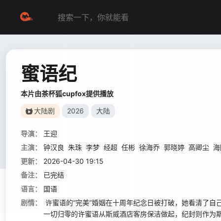
蜜语纪
本片由茶杯狐cupfox提供播放
大陆剧
2026
大陆
导演：
王迎
主演：
钟汉良
朱珠
李梦
经超
任彬
徐海乔
郭晓婷
高卿尘
海
更新：
2026-04-30 19:15
备注：
已完结
语言：
国语
剧情：
许蜜语的“完美”婚姻在十周年纪念日被打破，她看清了自
一切归零的许蜜语从斯威酒店客房保洁做起，纪封则作为斯