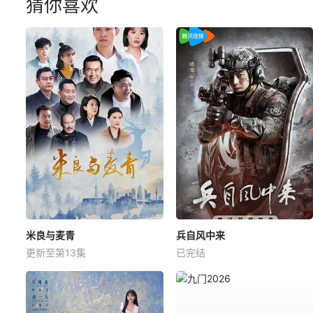
猜你喜欢
米良与麦青
兵自风中来
更新至第13集
已完结