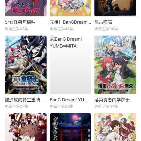
少女怪兽焦糖味
元祖！BanGDream酱
尼古喵喵
更新至第06集
更新至第44集
更新至第06集
被追放的转生重骑士用游戏知识开无双
BanG Dream! YUME∞MITA
落第贤者的学院无双第二回转生，S等级作弊魔术师冒险记
更新至第06集
更新至第08集
更新至第07集