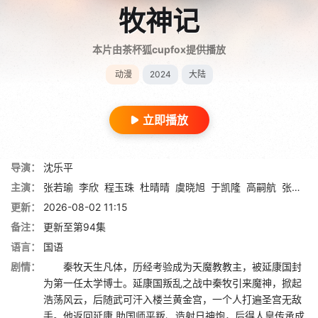
牧神记
本片由茶杯狐cupfox提供播放
动漫
2024
大陆
立即播放
导演：
沈乐平
主演：
张若瑜
李欣
程玉珠
杜晴晴
虞晓旭
于凯隆
高嗣航
张恒
王
更新：
2026-08-02 11:15
备注：
更新至第94集
语言：
国语
剧情：
秦牧天生凡体，历经考验成为天魔教教主，被延康国封
为第一任太学博士。延康国叛乱之战中秦牧引来魔神，掀起
浩荡风云，后随武可汗入楼兰黄金宫，一个人打遍圣宫无敌
手。他返回延康,助国师平叛、造射日神炮，后得人皇传承成