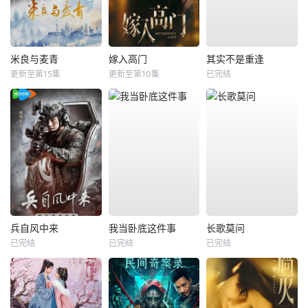
米良与麦青
嫁入高门
其实不是重逢
更新至第15集
更新至第10集
已完结
兵自风中来
我当卧底这件事
长歌莫问
已完结
已完结
已完结