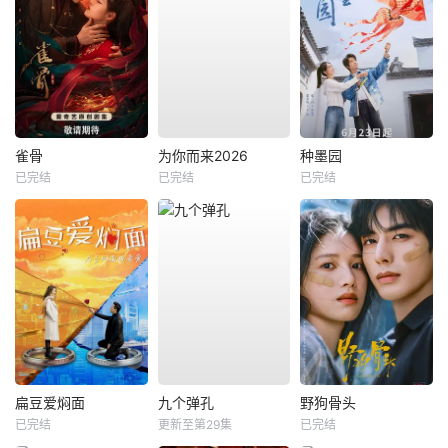
雀骨
为你而来2026
种墨园
已完结
已完结
已完结
扁豆爱焖面
九个弹孔
野狗骨头
已完结
更新至第29集
已完结