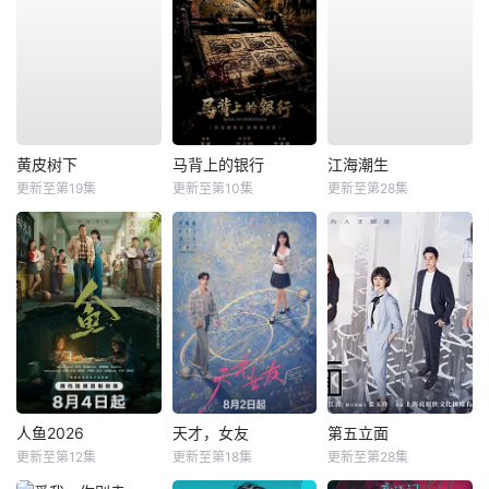
黄皮树下
马背上的银行
江海潮生
更新至第19集
更新至第10集
更新至第28集
人鱼2026
天才，女友
第五立面
更新至第12集
更新至第18集
更新至第28集