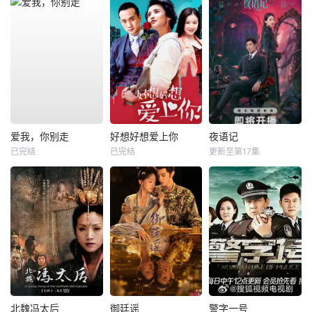
爱我，你别走
好想好想爱上你
夜语记
已完结
已完结
更新至第17集
北魏冯太后
御廷谣
警字一号