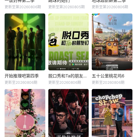
一饭封神第二季
踢球的她们
地球超新鲜第二季
更新至第20260806期
更新至第20260805期
更新至第20260806期
开始推理吧第四季
脱口秀和Ta的朋友们第三季
五十公里桃花坞6
更新至20260806期
更新至20260806期
更新至20260806期