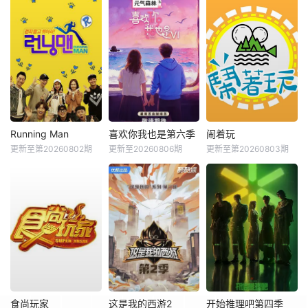
Running Man
喜欢你我也是第六季
闹着玩
更新至第20260802期
更新至20260806期
更新至第20260803期
食尚玩家
这是我的西游2
开始推理吧第四季