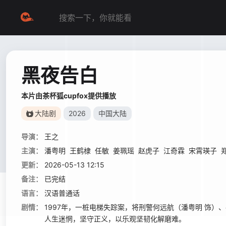
黑夜告白
本片由茶杯狐cupfox提供播放
大陆剧
2026
中国大陆
导演：
王之
主演：
潘粤明
王鹤棣
任敏
姜珮瑶
赵虎子
江奇霖
宋霄瑛子
更新：
2026-05-13 12:15
备注：
已完结
语言：
汉语普通话
剧情：
1997年，一桩电梯失踪案，将刑警何远航（潘粤明 饰
人生迷惘，坚守正义，以乐观坚韧化解磨难。