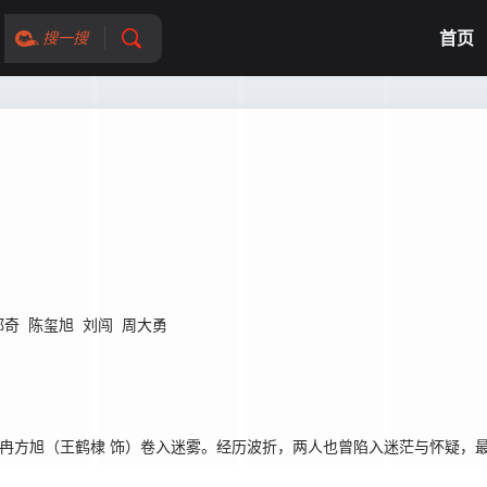
首页
搜一搜
郑奇
陈玺旭
刘闯
周大勇
）、冉方旭（王鹤棣 饰）卷入迷雾。经历波折，两人也曾陷入迷茫与怀疑，